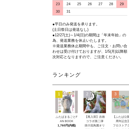
23
24
25
26
27
28
29
30
31
●平日のみ発送を承ります。
(土日祭日は発送なし)
●12/27(土)～1/4(日)の期間は「年末年始」の
為、発送業務を休止いたします。
※発送業務休止期間中も、ご注文・お問い合
わせは受け付けておりますが、1/5(月)以降順
次対応となりますので、ご注意ください。
ランキング
1
2
3
ふたばまるごとF
【再入荷】吉徳
【ふたば公開
AN BOOK
コラボ第二弾
周年記念
1,760円(内税)
掛川花鳥園オリ
フロストア