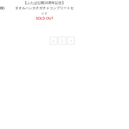
】
【ふたば公開10周年記念】
種)
タオルハンカチガチャコンプリートセ
ット
SOLD OUT
<
1
>