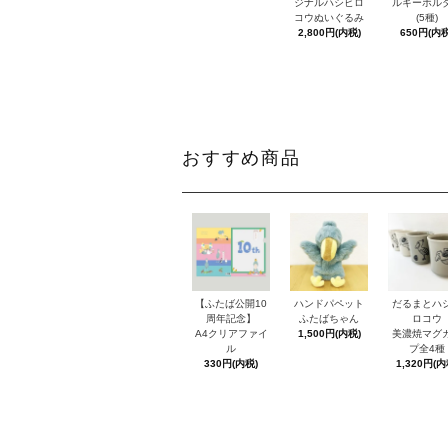
ジナルハシビロ
ルキーホル
コウぬいぐるみ
(5種)
2,800円(内税)
650円(内税
おすすめ商品
【ふたば公開10
ハンドパペット
だるまとハ
周年記念】
ふたばちゃん
ロコウ
A4クリアファイ
1,500円(内税)
美濃焼マグ
ル
プ全4種
330円(内税)
1,320円(内