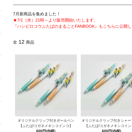
7月新商品を集めました！
★7/1（水）21時～より販売開始いたします。
『ハシビロコウふたばのまるごとFANBOOK』もこちらに公開
12
全
商品
オリジナルクリップ付きボールペン
オリジナルクリップ付きシャー
【ふたば/コガネメキシコインコ】
【ふたば/コガネメキシコイン
600円(内税)
600円(内税)