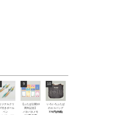
9
10
リジナルクリ
【ふたば公開10
いろいろふたば
プ付きボール
周年記念】
のエコバッグ
ペン
パタパタメモ
770円(内税)