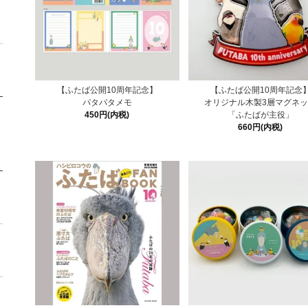
【ふたば公開10周年記念】
【ふたば公開10周年記念
パタパタメモ
オリジナル木製3層マグネ
450円(内税)
「ふたばが主役」
660円(内税)