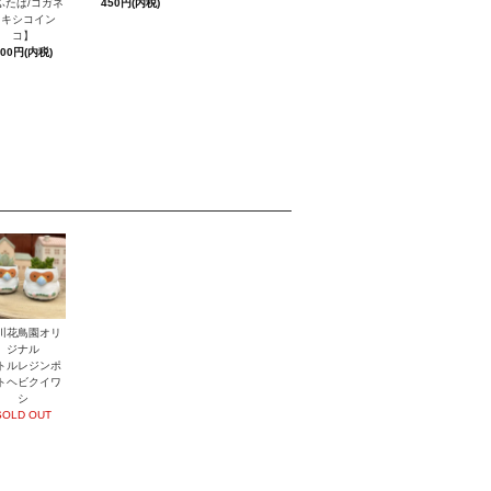
ふたば/コガネ
450円(内税)
メキシコイン
コ】
600円(内税)
川花鳥園オリ
ジナル
トルレジンポ
トヘビクイワ
シ
SOLD OUT