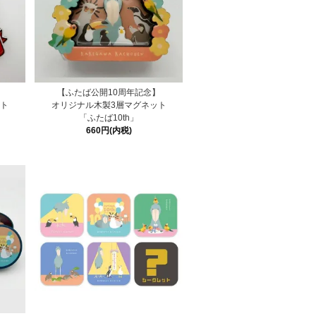
】
【ふたば公開10周年記念】
ット
オリジナル木製3層マグネット
「ふたば10th」
660円(内税)