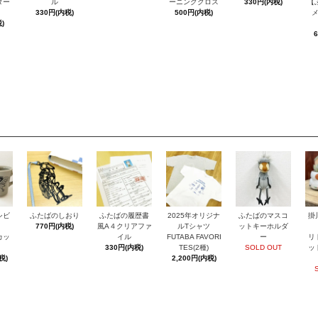
ダー
ル
ーニングクロス
330円(内税)
【
330円(内税)
500円(内税)
)
シビ
ふたばのしおり
ふたばの履歴書
2025年オリジナ
ふたばのマスコ
掛
770円(内税)
風A４クリアファ
ルTシャツ
ットキーホルダ
カッ
イル
FUTABA FAVORI
ー
リ
330円(内税)
TES(2種)
SOLD OUT
ッ
税)
2,200円(内税)