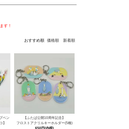
します！
おすすめ順
価格順
新着順
プペン
【ふたば公開10周年記念】
コ】
フロストアクリルキーホルダー(5種)
650円(内税)