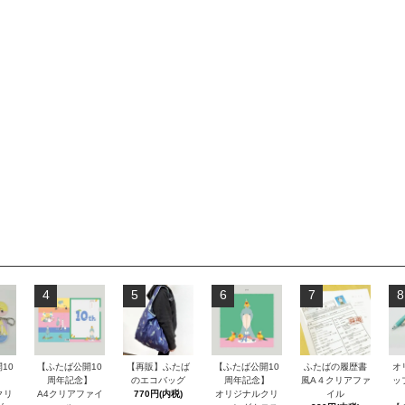
4
5
6
7
8
10
【ふたば公開10
【再販】ふたば
【ふたば公開10
ふたばの履歴書
オ
】
周年記念】
のエコバッグ
周年記念】
風A４クリアファ
ッ
クリ
A4クリアファイ
770円(内税)
オリジナルクリ
イル