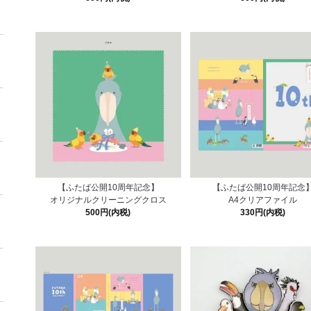
【ふたば公開10周年記念】
【ふたば公開10周年記念
オリジナルクリーニングクロス
A4クリアファイル
500円(内税)
330円(内税)