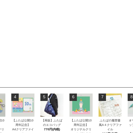
4
5
6
7
8
10
【ふたば公開10
【再販】ふたば
【ふたば公開10
ふたばの履歴書
オ
】
周年記念】
のエコバッグ
周年記念】
風A４クリアファ
ッ
クリ
A4クリアファイ
770円(内税)
オリジナルクリ
イル