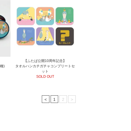
】
【ふたば公開10周年記念】
種)
タオルハンカチガチャコンプリートセ
ット
SOLD OUT
<
1
2
>