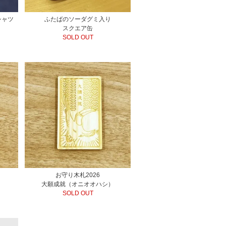
シャツ
ふたばのソーダグミ入り
スクエア缶
SOLD OUT
お守り木札2026
）
大願成就（オニオオハシ）
SOLD OUT