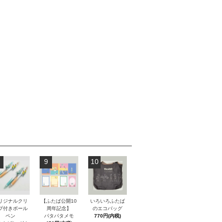
9
10
リジナルクリ
【ふたば公開10
いろいろふたば
プ付きボール
周年記念】
のエコバッグ
ペン
パタパタメモ
770円(内税)