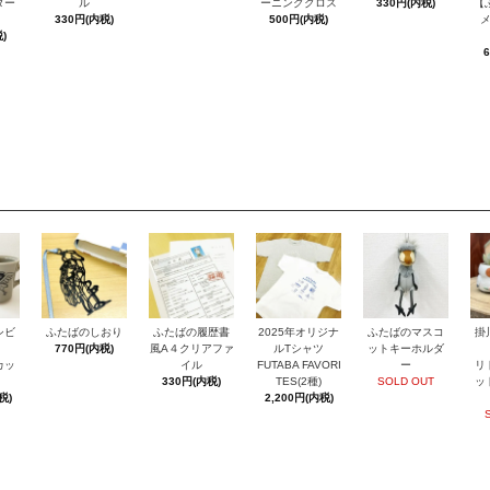
ダー
ル
ーニングクロス
330円(内税)
【
330円(内税)
500円(内税)
)
シビ
ふたばのしおり
ふたばの履歴書
2025年オリジナ
ふたばのマスコ
掛
770円(内税)
風A４クリアファ
ルTシャツ
ットキーホルダ
カッ
イル
FUTABA FAVORI
ー
リ
330円(内税)
TES(2種)
SOLD OUT
ッ
税)
2,200円(内税)