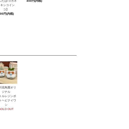
ふたば/コガネ
450円(内税)
メキシコイン
コ】
600円(内税)
川花鳥園オリ
ジナル
トルレジンポ
トヘビクイワ
シ
SOLD OUT