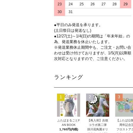
23
24
25
26
27
28
29
30
31
●平日のみ発送を承ります。
(土日祭日は発送なし)
●12/27(土)～1/4(日)の期間は「年末年始」の
為、発送業務を休止いたします。
※発送業務休止期間中も、ご注文・お問い合
わせは受け付けておりますが、1/5(月)以降順
次対応となりますので、ご注意ください。
ランキング
1
2
3
ふたばまるごとF
【再入荷】吉徳
【ふたば公開
AN BOOK
コラボ第二弾
周年記念
1,760円(内税)
掛川花鳥園オリ
フロストア