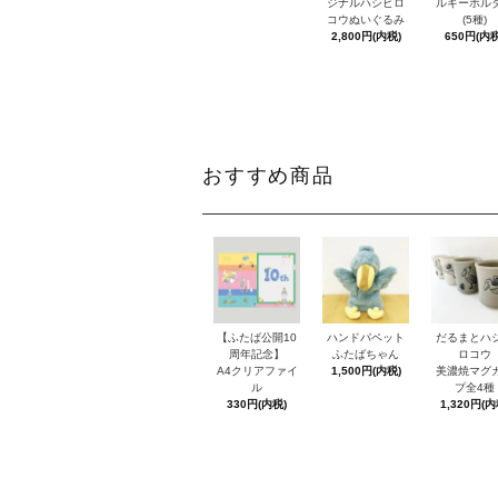
ジナルハシビロ
ルキーホル
コウぬいぐるみ
(5種)
2,800円(内税)
650円(内税
おすすめ商品
【ふたば公開10
ハンドパペット
だるまとハ
周年記念】
ふたばちゃん
ロコウ
A4クリアファイ
1,500円(内税)
美濃焼マグ
ル
プ全4種
330円(内税)
1,320円(内