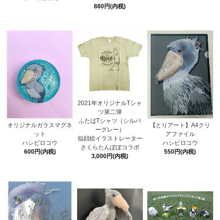
880円(内税)
2021年オリジナルTシャ
ツ第二弾
ふたばTシャツ（シルバ
オリジナルガラスマグネ
【とりアート】A4クリ
ーグレー）
ット
アファイル
似顔絵イラストレーター
ハシビロコウ
ハシビロコウ
さくらたんぽぽコラボ
600円(内税)
550円(内税)
3,000円(内税)