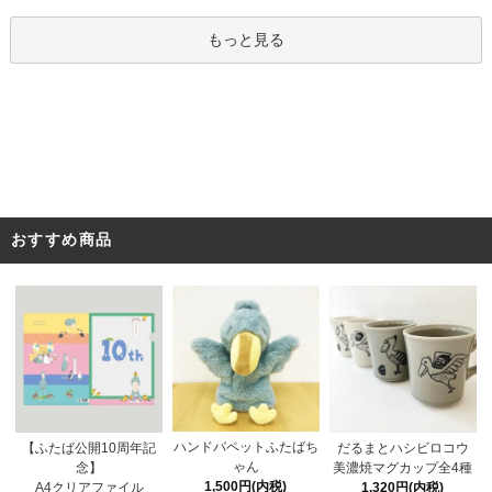
もっと見る
おすすめ商品
ハンドパペットふたばち
【ふたば公開10周年記
だるまとハシビロコウ
ゃん
念】
美濃焼マグカップ全4種
1,500円(内税)
A4クリアファイル
1,320円(内税)