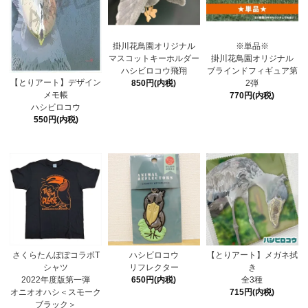
掛川花鳥園オリジナル
※単品※
マスコットキーホルダー
掛川花鳥園オリジナル
ハシビロコウ飛翔
ブラインドフィギュア第
【とりアート】デザイン
850円(内税)
2弾
メモ帳
770円(内税)
ハシビロコウ
550円(内税)
さくらたんぽぽコラボT
ハシビロコウ
【とりアート】メガネ拭
シャツ
リフレクター
き
2022年度版第一弾
650円(内税)
全3種
オニオオハシ＜スモーク
715円(内税)
ブラック＞