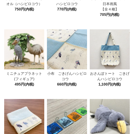
オル（ハシビロコウ）
ハシビロコウ
日本画風
750円(内税)
770円(内税)
【全４種】
705円(内税)
ミニチュアプラネット
小布 ごきげんハシビロ
おさんぽトート ごきげ
(フィギュア)
コウ
んハシビロコウ
495円(内税)
660円(内税)
1,100円(内税)