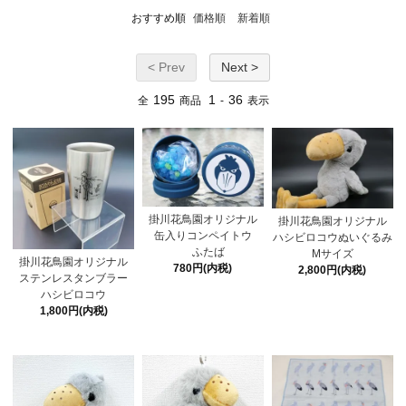
おすすめ順
価格順
新着順
< Prev
Next >
195
1
36
全
商品
-
表示
掛川花鳥園オリジナル
掛川花鳥園オリジナル
缶入りコンペイトウ
ハシビロコウぬいぐるみ
ふたば
Mサイズ
掛川花鳥園オリジナル
780円(内税)
2,800円(内税)
ステンレスタンブラー
ハシビロコウ
1,800円(内税)