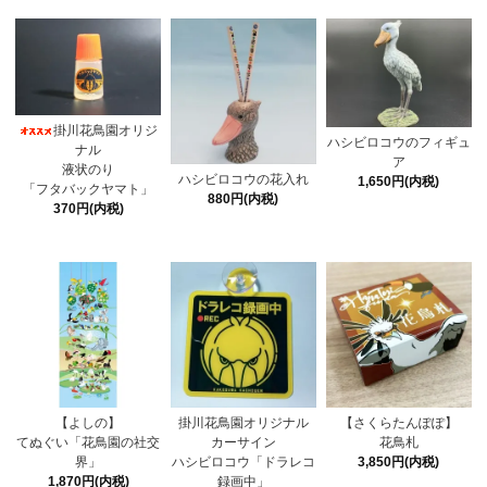
掛川花鳥園オリジ
ハシビロコウのフィギュ
ナル
ア
液状のり
ハシビロコウの花入れ
1,650円(内税)
「フタバックヤマト」
880円(内税)
370円(内税)
【よしの】
掛川花鳥園オリジナル
【さくらたんぽぽ】
てぬぐい「花鳥園の社交
カーサイン
花鳥札
界」
ハシビロコウ「ドラレコ
3,850円(内税)
1,870円(内税)
録画中」