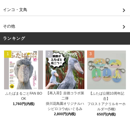
インコ・文鳥
その他
ランキング
1
2
3
【再入荷】吉徳コラボ第
ふたばまるごとFAN BO
【ふたば公開10周年記
二弾
OK
念】
掛川花鳥園オリジナルハ
1,760円(内税)
フロストアクリルキーホ
シビロコウぬいぐるみ
ルダー(5種)
2,800円(内税)
650円(内税)