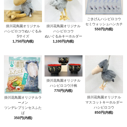
ごきげんハシビロコウ
セミウォッシュハンカチ
掛川花鳥園オリジナル
掛川花鳥園オリジナル
550円(内税)
ハシビロコウぬいぐるみ
ハシビロコウ
Sサイズ
ぬいぐるみキーホルダー
1,750円(内税)
1,100円(内税)
掛川花鳥園オリジナル
ハシビロコウ汁椀
770円(内税)
掛川花鳥園オリジナル
掛川花鳥園オリジナルラ
マスコットキーホルダー
ーメン
ハシビロコウ
ツンデレプリンセスふた
850円(内税)
ば
350円(内税)