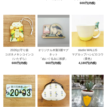
600円(内税)
2026お守り袋
オリジナル木製3層マグ
studio WALLIS
コガネメキシコインコ
ネット
マグカップハシビロコウ
（いたずら）
「ぬいぐるみに挨拶」
（黄色）
600円(内税)
660円(内税)
4,180円(内税)