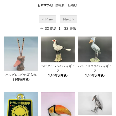
おすすめ順
価格順
新着順
< Prev
Next >
32
1
32
全
商品
-
表示
ヘビクイワシのフィギュ
ハシビロコウのフィギュ
ア
ア
ハシビロコウの花入れ
1,100円(内税)
1,650円(内税)
880円(内税)