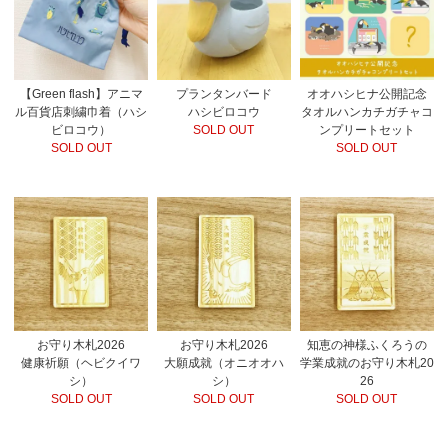
【Green flash】アニマ
プランタンバード
オオハシヒナ公開記念
ル百貨店刺繍巾着（ハシ
ハシビロコウ
タオルハンカチガチャコ
ビロコウ）
SOLD OUT
ンプリートセット
SOLD OUT
SOLD OUT
お守り木札2026
お守り木札2026
知恵の神様ふくろうの
健康祈願（ヘビクイワ
大願成就（オニオオハ
学業成就のお守り木札20
シ）
シ）
26
SOLD OUT
SOLD OUT
SOLD OUT