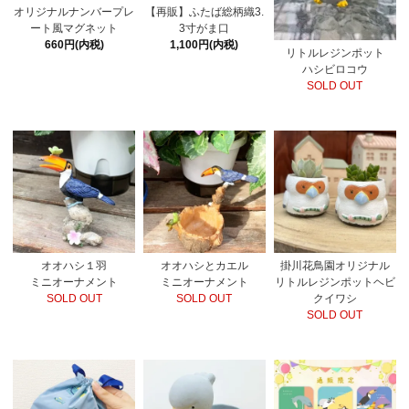
オリジナルナンバープレ
【再販】ふたば総柄織3.
ート風マグネット
3寸がま口
660円(内税)
1,100円(内税)
リトルレジンポット
ハシビロコウ
SOLD OUT
オオハシ１羽
オオハシとカエル
掛川花鳥園オリジナル
ミニオーナメント
ミニオーナメント
リトルレジンポットヘビ
SOLD OUT
SOLD OUT
クイワシ
SOLD OUT