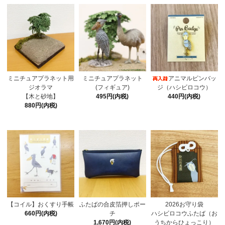
ミニチュアプラネット用
ミニチュアプラネット
アニマルピンバッ
ジオラマ
(フィギュア)
ジ（ハシビロコウ）
【木と砂地】
495円(内税)
440円(内税)
880円(内税)
【コイル】おくすり手帳
ふたばの合皮箔押しポー
2026お守り袋
660円(内税)
チ
ハシビロコウふたば（お
1,670円(内税)
うちからひょっこり）