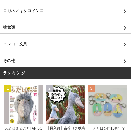
コガネメキシコインコ
猛禽類
インコ・文鳥
その他
ランキング
1
2
3
【再入荷】吉徳コラボ第
ふたばまるごとFAN BO
【ふたば公開10周年記