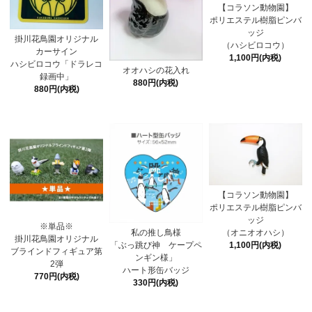
【コラソン動物園】
ポリエステル樹脂ピンバ
ッジ
掛川花鳥園オリジナル
（ハシビロコウ）
カーサイン
1,100円(内税)
ハシビロコウ「ドラレコ
オオハシの花入れ
録画中」
880円(内税)
880円(内税)
【コラソン動物園】
ポリエステル樹脂ピンバ
ッジ
※単品※
（オニオオハシ）
私の推し鳥様
掛川花鳥園オリジナル
1,100円(内税)
「ぶっ跳び神 ケープペ
ブラインドフィギュア第
ンギン様」
2弾
ハート形缶バッジ
770円(内税)
330円(内税)