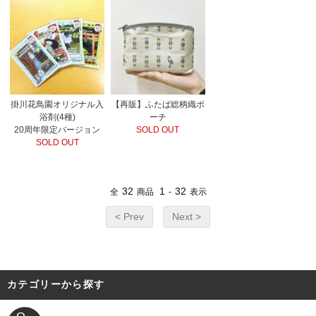
掛川花鳥園オリジナル入
【再販】ふたば総柄織ポ
浴剤(4種)
ーチ
20周年限定バージョン
SOLD OUT
SOLD OUT
32
1
32
全
商品
-
表示
< Prev
Next >
カテゴリーから探す