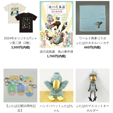
2024年オリジナルTシャ
ワールド商事コラボ
ツ第二弾（2種）
ふたばのタオルハンカチ
3,500円(内税)
660円(内税)
掛川花鳥園 鳥の事件簿
1,760円(内税)
【ふたば公開10周年記
ハンドパペットふたばち
ふたばのマスコットキー
念】
ゃん
ホルダー