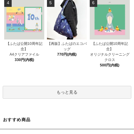
4
5
6
【ふたば公開10周年記
【再販】ふたばのエコバ
【ふたば公開10周年記
念】
ッグ
念】
A4クリアファイル
770円(内税)
オリジナルクリーニング
330円(内税)
クロス
500円(内税)
もっと見る
おすすめ商品