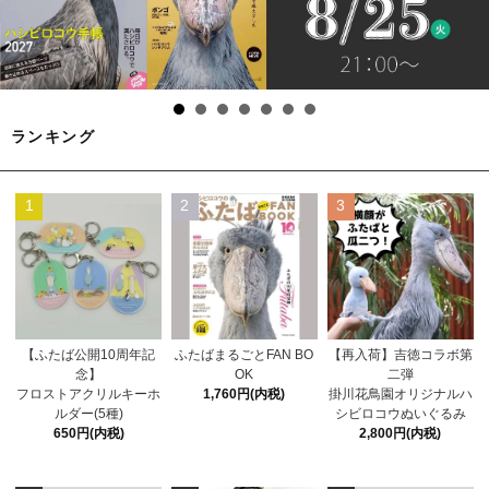
ランキング
1
2
3
【ふたば公開10周年記
ふたばまるごとFAN BO
【再入荷】吉徳コラボ第
念】
OK
二弾
フロストアクリルキーホ
1,760円(内税)
掛川花鳥園オリジナルハ
ルダー(5種)
シビロコウぬいぐるみ
650円(内税)
2,800円(内税)