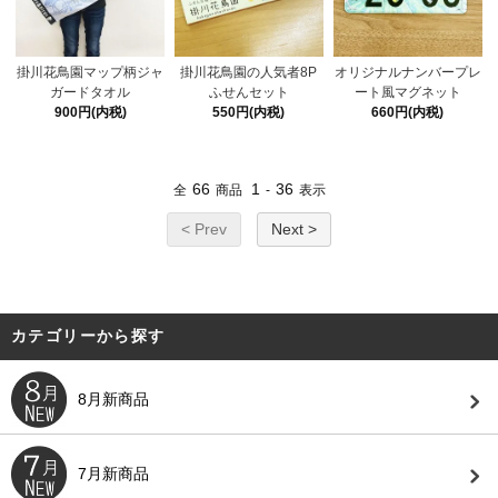
掛川花鳥園マップ柄ジャ
掛川花鳥園の人気者8P
オリジナルナンバープレ
ガードタオル
ふせんセット
ート風マグネット
900円(内税)
550円(内税)
660円(内税)
66
1
36
全
商品
-
表示
< Prev
Next >
カテゴリーから探す
8月新商品
7月新商品