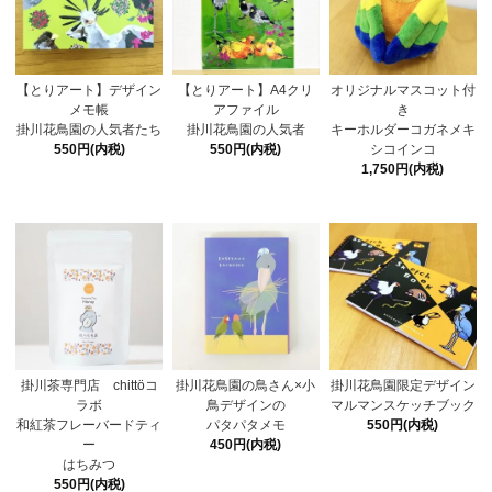
【とりアート】デザイン
【とりアート】A4クリ
オリジナルマスコット付
メモ帳
アファイル
き
掛川花鳥園の人気者たち
掛川花鳥園の人気者
キーホルダーコガネメキ
550円(内税)
550円(内税)
シコインコ
1,750円(内税)
掛川茶専門店 chittöコ
掛川花鳥園の鳥さん×小
掛川花鳥園限定デザイン
ラボ
鳥デザインの
マルマンスケッチブック
和紅茶フレーバードティ
パタパタメモ
550円(内税)
ー
450円(内税)
はちみつ
550円(内税)