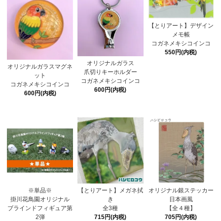
【とりアート】デザイン
メモ帳
コガネメキシコインコ
550円(内税)
オリジナルガラス
オリジナルガラスマグネ
爪切りキーホルダー
ット
コガネメキシコインコ
コガネメキシコインコ
600円(内税)
600円(内税)
※単品※
【とりアート】メガネ拭
オリジナル銀ステッカー
掛川花鳥園オリジナル
き
日本画風
ブラインドフィギュア第
全3種
【全４種】
2弾
715円(内税)
705円(内税)