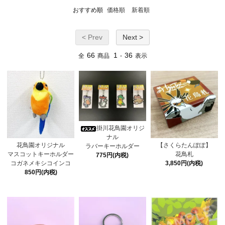
おすすめ順
価格順
新着順
< Prev
Next >
66
1
36
全
商品
-
表示
掛川花鳥園オリジ
ナル
花鳥園オリジナル
【さくらたんぽぽ】
ラバーキーホルダー
マスコットキーホルダー
花鳥札
775円(内税)
コガネメキシコインコ
3,850円(内税)
850円(内税)