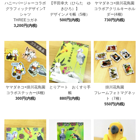
ハニーバージャーコラボ
【平田幸大（ひらた ゆ
ヤマダネコ×掛川花鳥園
グラフィックデザインT
きひろ）】
コラボアクリルキーホル
シャツ
デザインメモ帳（5種）
ダー(4種)
THREEコガネ
500円(内税)
730円(内税)
3,200円(内税)
ヤマダネコ×掛川花鳥園
とりアート おくすり手
掛川花鳥園
コラボステッカー(4種)
帳
フレームフォトマグネッ
300円(内税)
880円(内税)
ト（7種）
550円(内税)