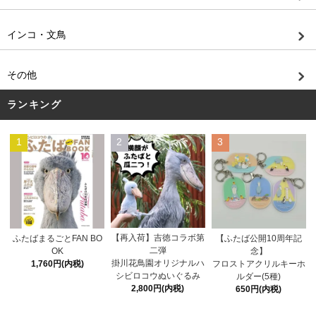
インコ・文鳥
その他
ランキング
1
2
3
【再入荷】吉徳コラボ第
ふたばまるごとFAN BO
【ふたば公開10周年記
二弾
OK
念】
掛川花鳥園オリジナルハ
1,760円(内税)
フロストアクリルキーホ
シビロコウぬいぐるみ
ルダー(5種)
2,800円(内税)
650円(内税)