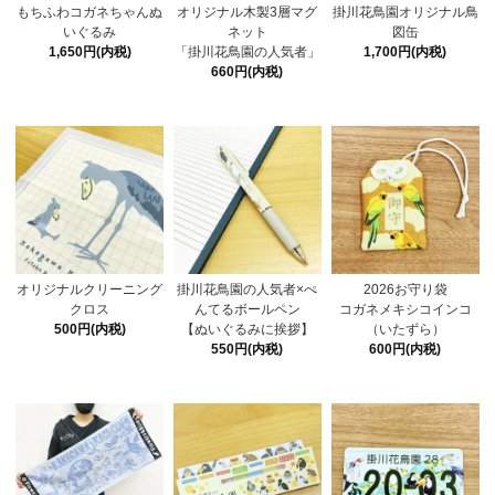
もちふわコガネちゃんぬ
オリジナル木製3層マグ
掛川花鳥園オリジナル鳥
いぐるみ
ネット
図缶
1,650円(内税)
「掛川花鳥園の人気者」
1,700円(内税)
660円(内税)
オリジナルクリーニング
掛川花鳥園の人気者×ぺ
2026お守り袋
クロス
んてるボールペン
コガネメキシコインコ
500円(内税)
【ぬいぐるみに挨拶】
（いたずら）
550円(内税)
600円(内税)