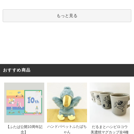
もっと見る
おすすめ商品
ハンドパペットふたばち
【ふたば公開10周年記
だるまとハシビロコウ
ゃん
念】
美濃焼マグカップ全4種