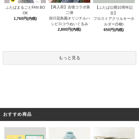
【再入荷】吉徳コラボ第
ふたばまるごとFAN BO
【ふたば公開10周年記
二弾
OK
念】
掛川花鳥園オリジナルハ
1,760円(内税)
フロストアクリルキーホ
シビロコウぬいぐるみ
ルダー(5種)
2,800円(内税)
650円(内税)
もっと見る
おすすめ商品