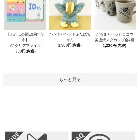
ハンドパペットふたばち
【ふたば公開10周年記
だるまとハシビロコウ
ゃん
念】
美濃焼マグカップ全4種
1,500円(内税)
A4クリアファイル
1,320円(内税)
330円(内税)
もっと見る