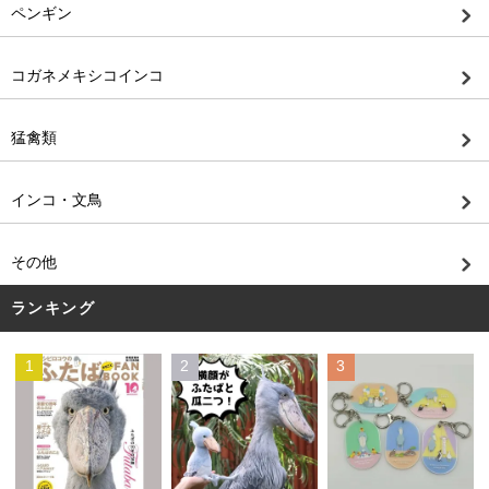
ペンギン
コガネメキシコインコ
猛禽類
インコ・文鳥
その他
ランキング
1
2
3