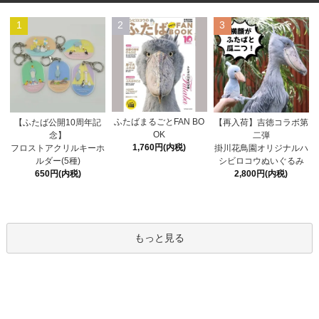
1
2
3
ふたばまるごとFAN BO
【ふたば公開10周年記
【再入荷】吉徳コラボ第
OK
念】
二弾
1,760円(内税)
フロストアクリルキーホ
掛川花鳥園オリジナルハ
ルダー(5種)
シビロコウぬいぐるみ
650円(内税)
2,800円(内税)
もっと見る