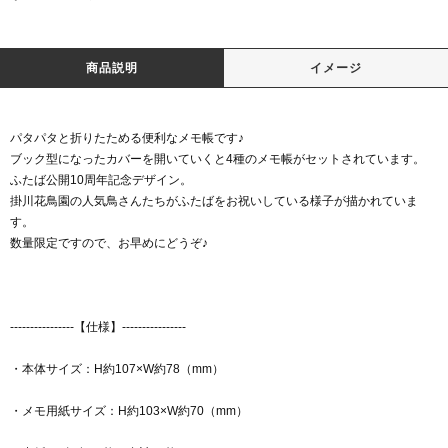
商品説明
イメージ
パタパタと折りたためる便利なメモ帳です♪
ブック型になったカバーを開いていくと4種のメモ帳がセットされています。
ふたば公開10周年記念デザイン。
掛川花鳥園の人気鳥さんたちがふたばをお祝いしている様子が描かれていま
す。
数量限定ですので、お早めにどうぞ♪
----------------【仕様】----------------
・本体サイズ：H約107×W約78（mm）
・メモ用紙サイズ：H約103×W約70（mm）