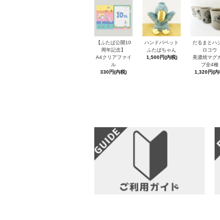
【ふたば公開10
ハンドパペット
だるまとハ
周年記念】
ふたばちゃん
ロコウ
A4クリアファイ
1,500円(内税)
美濃焼マグ
ル
プ全4種
330円(内税)
1,320円(内