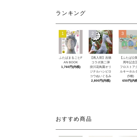
ランキング
1
2
3
ふたばまるごとF
【再入荷】吉徳
【ふたば公開
AN BOOK
コラボ第二弾
周年記念
1,760円(内税)
掛川花鳥園オリ
フロストア
ジナルハシビロ
ルキーホル
コウぬいぐるみ
(5種)
2,800円(内税)
650円(内税
おすすめ商品