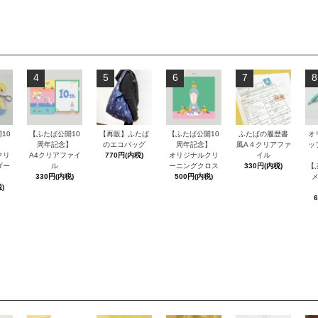
4
5
6
7
8
10
【ふたば公開10
【再販】ふたば
【ふたば公開10
ふたばの履歴書
オ
】
周年記念】
のエコバッグ
周年記念】
風A４クリアファ
ッ
クリ
A4クリアファイ
770円(内税)
オリジナルクリ
イル
ダー
ル
ーニングクロス
330円(内税)
【
330円(内税)
500円(内税)
)