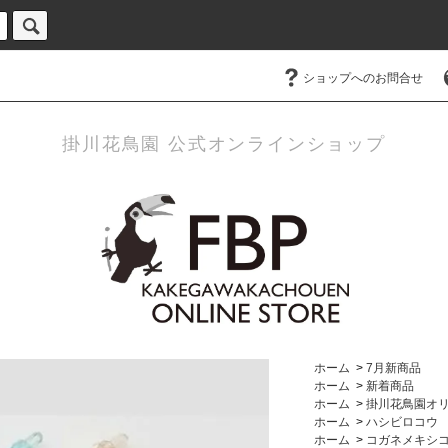
ショップへのお問合せ
掛川花鳥園 公式オンラインショップ
ホーム
>
7月新商品
ホーム
>
新着商品
ホーム
>
掛川花鳥園オ
ホーム
>
ハシビロコウ
ホーム
>
コガネメキシ