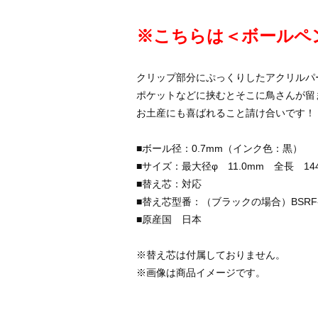
※こちらは＜ボールペ
クリップ部分にぷっくりしたアクリルパ
ポケットなどに挟むとそこに鳥さんが留
お土産にも喜ばれること請け合いです！
■ボール径：0.7mm（インク色：黒）
■サイズ：最大径φ 11.0mm 全長 14
■替え芯：対応
■替え芯型番：（ブラックの場合）BSRF-6
■原産国 日本
※替え芯は付属しておりません。
※画像は商品イメージです。