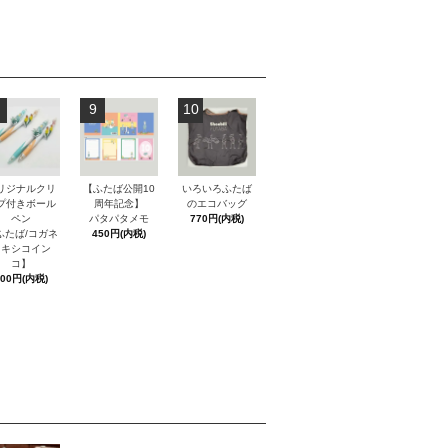
9
10
リジナルクリ
【ふたば公開10
いろいろふたば
プ付きボール
周年記念】
のエコバッグ
ペン
パタパタメモ
770円(内税)
ふたば/コガネ
450円(内税)
メキシコイン
コ】
600円(内税)