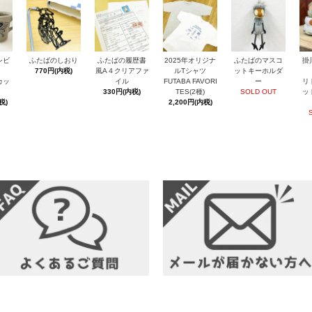
シビ
ふたばのしおり
ふたばの履歴書
2025年オリジナ
ふたばのマスコ
掛
770円(内税)
風A４クリアファ
ルTシャツ
ットキーホルダ
カッ
イル
FUTABA FAVORI
ー
リ
330円(内税)
TES(2種)
SOLD OUT
ッ
税)
2,200円(内税)