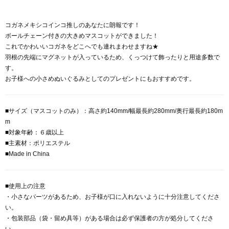
コガネメキシコインコ推しのあなたに朗報です！
ボールチェーン付きの大きめマスコットができました！
これでかわいいコガネをどこへでも連れまわせますね★
羽根の先端にマグネットが入っているため、くっつけて飾ったりと用途多数で
す。
お子様への小さめぬいぐるみとしてのプレゼントにもおすすめです。
■サイズ（マスコットのみ）：高さ約140mm/幅最長約280mm/奥行最長約180m
m
■対象年齢：６歳以上
■主素材：ポリエステル
■Made in China
■使用上の注意
・小さなパーツがあるため、お子様が口に入れないように十分注意してくださ
い。
・包装部品（袋・留め具等）がある場合は必ず保護者の方が処分してくださ