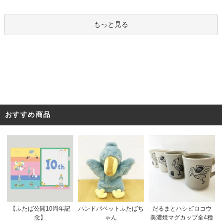
もっと見る
おすすめ商品
ハンドパペットふたばち
【ふたば公開10周年記
だるまとハシビロコウ
ゃん
念】
美濃焼マグカップ全4種