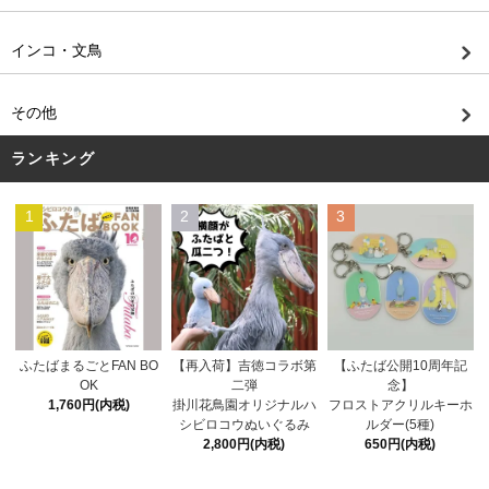
インコ・文鳥
その他
ランキング
1
2
3
【再入荷】吉徳コラボ第
ふたばまるごとFAN BO
【ふたば公開10周年記
二弾
OK
念】
掛川花鳥園オリジナルハ
1,760円(内税)
フロストアクリルキーホ
シビロコウぬいぐるみ
ルダー(5種)
2,800円(内税)
650円(内税)