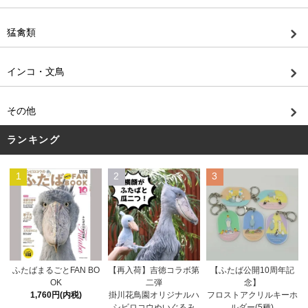
猛禽類
インコ・文鳥
その他
ランキング
1
2
3
【再入荷】吉徳コラボ第
ふたばまるごとFAN BO
【ふたば公開10周年記
二弾
OK
念】
掛川花鳥園オリジナルハ
1,760円(内税)
フロストアクリルキーホ
シビロコウぬいぐるみ
ルダー(5種)