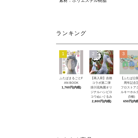
素材：ポリエステル樹脂
ランキング
1
2
3
ふたばまるごとF
【再入荷】吉徳
【ふたば公開
AN BOOK
コラボ第二弾
周年記念
1,760円(内税)
掛川花鳥園オリ
フロストア
ジナルハシビロ
ルキーホル
コウぬいぐるみ
(5種)
2,800円(内税)
650円(内税