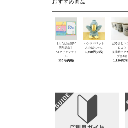
おすすめ商品
【ふたば公開10
ハンドパペット
だるまとハ
周年記念】
ふたばちゃん
ロコウ
A4クリアファイ
1,500円(内税)
美濃焼マグ
ル
プ全4種
330円(内税)
1,320円(内