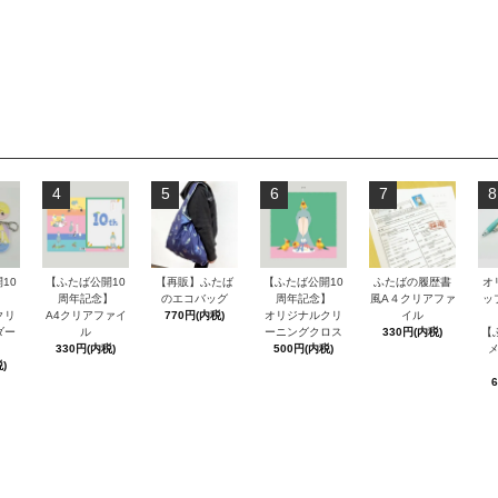
4
5
6
7
8
10
【ふたば公開10
【再販】ふたば
【ふたば公開10
ふたばの履歴書
オ
】
周年記念】
のエコバッグ
周年記念】
風A４クリアファ
ッ
クリ
A4クリアファイ
770円(内税)
オリジナルクリ
イル
ダー
ル
ーニングクロス
330円(内税)
【
330円(内税)
500円(内税)
)