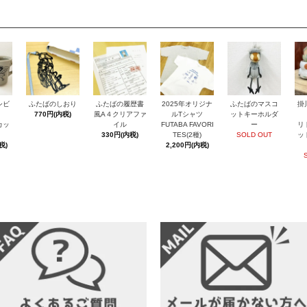
シビ
ふたばのしおり
ふたばの履歴書
2025年オリジナ
ふたばのマスコ
掛
770円(内税)
風A４クリアファ
ルTシャツ
ットキーホルダ
カッ
イル
FUTABA FAVORI
ー
リ
330円(内税)
TES(2種)
SOLD OUT
ッ
税)
2,200円(内税)