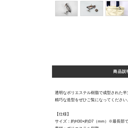
商品説
透明なポリエステル樹脂で成型された半
精巧な造型をぜひご覧になってください
【仕様】
サイズ：約H30×約D7（mm）※最長部