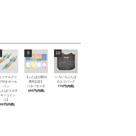
9
10
リジナルクリ
【ふたば公開10
いろいろふたば
プ付きボール
周年記念】
のエコバッグ
ペン
パタパタメモ
770円(内税)
ふたば/コガネ
450円(内税)
メキシコイン
コ】
600円(内税)