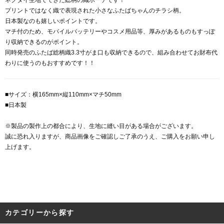
プリントではなく織で表現された小さなふたばちゃんのチラシ柄。
日本製なのも嬉しいポイントです。
マチ付のため、モバイルバッテリーやコスメ用品等、厚みがあるものもすっぽ
り収納できるのがポイント。
同時発売のふたば総柄織3.3寸がま口も収納できるので、組み合わせてお財布代
わりに使うのもおすすめです！！
■サイズ：横165mm×縦110mm×マチ50mm
■日本製
※製品の製作上の都合により、生地に縫い目がある場合がございます。
誠に恐れ入りますが、商品画像をご確認しご了承のうえ、ご購入をお願い申し
上げます。
カテゴリーから探す