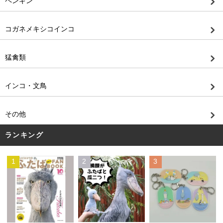
ペンギン
コガネメキシコインコ
猛禽類
インコ・文鳥
その他
ランキング
1
2
3