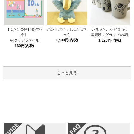
ハンドパペットふたばち
【ふたば公開10周年記
だるまとハシビロコウ
ゃん
念】
美濃焼マグカップ全4種
1,500円(内税)
A4クリアファイル
1,320円(内税)
330円(内税)
もっと見る