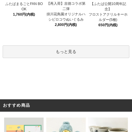
【再入荷】吉徳コラボ第
ふたばまるごとFAN BO
【ふたば公開10周年記
二弾
OK
念】
掛川花鳥園オリジナルハ
1,760円(内税)
フロストアクリルキーホ
シビロコウぬいぐるみ
ルダー(5種)
2,800円(内税)
650円(内税)
もっと見る
おすすめ商品