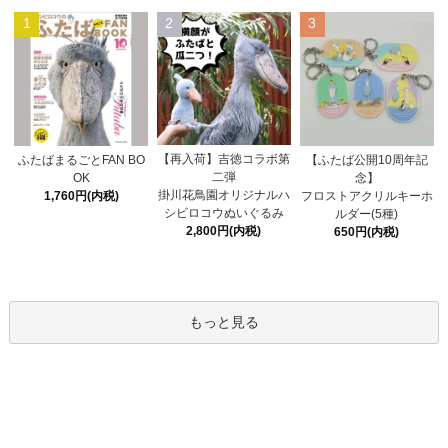
1
2
3
【再入荷】吉徳コラボ第
ふたばまるごとFAN BO
【ふたば公開10周年記
二弾
OK
念】
掛川花鳥園オリジナルハ
1,760円(内税)
フロストアクリルキーホ
シビロコウぬいぐるみ
ルダー(5種)
2,800円(内税)
650円(内税)
もっと見る