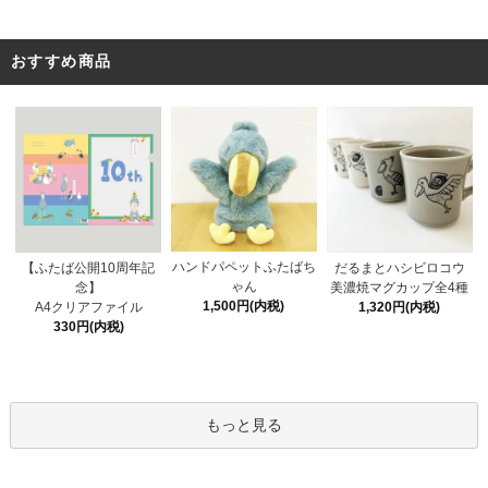
おすすめ商品
ハンドパペットふたばち
【ふたば公開10周年記
だるまとハシビロコウ
ゃん
念】
美濃焼マグカップ全4種
1,500円(内税)
A4クリアファイル
1,320円(内税)
330円(内税)
もっと見る