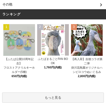
その他
ランキング
1
2
3
ふたばまるごとFAN BO
【ふたば公開10周年記
【再入荷】吉徳コラボ第
OK
念】
二弾
1,760円(内税)
フロストアクリルキーホ
掛川花鳥園オリジナルハ
ルダー(5種)
シビロコウぬいぐるみ
650円(内税)
2,800円(内税)
もっと見る