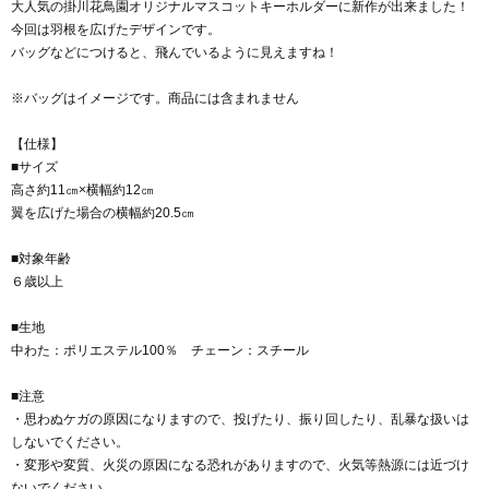
大人気の掛川花鳥園オリジナルマスコットキーホルダーに新作が出来ました！
今回は羽根を広げたデザインです。
バッグなどにつけると、飛んでいるように見えますね！
※バッグはイメージです。商品には含まれません
【仕様】
■サイズ
高さ約11㎝×横幅約12㎝
翼を広げた場合の横幅約20.5㎝
■対象年齢
６歳以上
■生地
中わた：ポリエステル100％ チェーン：スチール
■注意
・思わぬケガの原因になりますので、投げたり、振り回したり、乱暴な扱いは
しないでください。
・変形や変質、火災の原因になる恐れがありますので、火気等熱源には近づけ
ないでください。