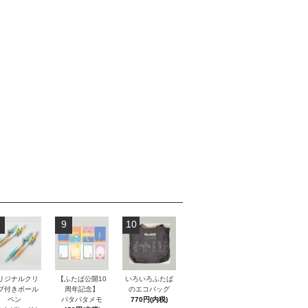
9
10
リジナルクリ
【ふたば公開10
いろいろふたば
プ付きボール
周年記念】
のエコバッグ
ペン
パタパタメモ
770円(内税)