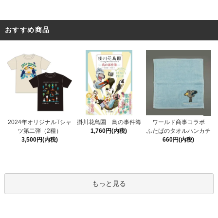
おすすめ商品
掛川花鳥園 鳥の事件簿
2024年オリジナルTシャ
ワールド商事コラボ
1,760円(内税)
ツ第二弾（2種）
ふたばのタオルハンカチ
3,500円(内税)
660円(内税)
もっと見る