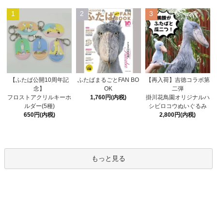
1
2
3
ふたばまるごとFAN BO
【ふたば公開10周年記
【再入荷】吉徳コラボ第
OK
念】
二弾
1,760円(内税)
フロストアクリルキーホ
掛川花鳥園オリジナルハ
ルダー(5種)
シビロコウぬいぐるみ
650円(内税)
2,800円(内税)
もっと見る