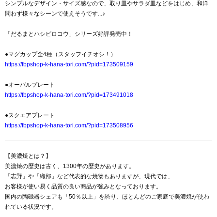
シンプルなデザイン・サイズ感なので、取り皿やサラダ皿などをはじめ、和洋
問わず様々なシーンで使えそうです...♪
「だるまとハシビロコウ」シリーズ好評発売中！
●マグカップ全4種（スタッフイチオシ！）
https://fbpshop-k-hana-tori.com/?pid=173509159
●オーバルプレート
https://fbpshop-k-hana-tori.com/?pid=173491018
●スクエアプレート
https://fbpshop-k-hana-tori.com/?pid=173508956
【美濃焼とは？】
美濃焼の歴史は古く、1300年の歴史があります。
「志野」や「織部」など代表的な焼物もありますが、現代では、
お客様が使い易く品質の良い商品が強みとなっております。
国内の陶磁器シェアも「50％以上」を誇り、ほとんどのご家庭で美濃焼が使わ
れている状況です。