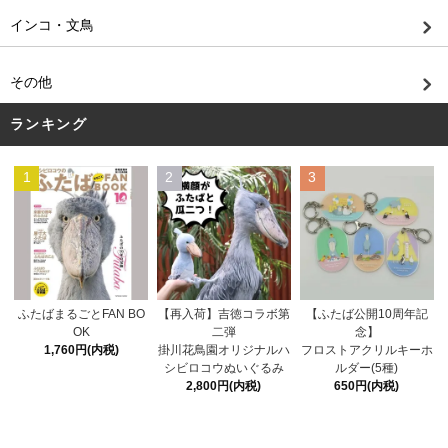
インコ・文鳥
その他
ランキング
1
2
3
【再入荷】吉徳コラボ第
ふたばまるごとFAN BO
【ふたば公開10周年記
二弾
OK
念】
掛川花鳥園オリジナルハ
1,760円(内税)
フロストアクリルキーホ
シビロコウぬいぐるみ
ルダー(5種)
2,800円(内税)
650円(内税)