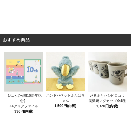
おすすめ商品
ハンドパペットふたばち
【ふたば公開10周年記
だるまとハシビロコウ
ゃん
念】
美濃焼マグカップ全4種
1,500円(内税)
A4クリアファイル
1,320円(内税)
330円(内税)