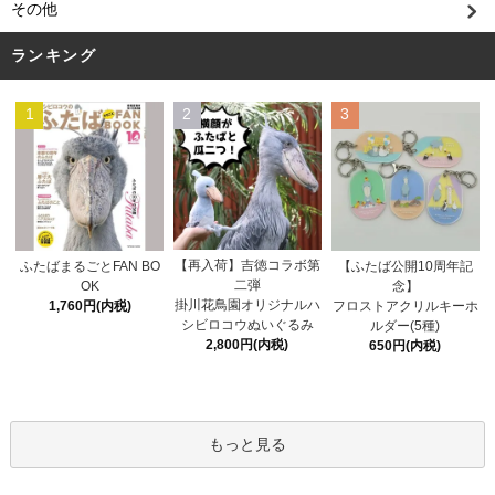
その他
ランキング
1
2
3
【再入荷】吉徳コラボ第
ふたばまるごとFAN BO
【ふたば公開10周年記
二弾
OK
念】
掛川花鳥園オリジナルハ
1,760円(内税)
フロストアクリルキーホ
シビロコウぬいぐるみ
ルダー(5種)
2,800円(内税)
650円(内税)
もっと見る