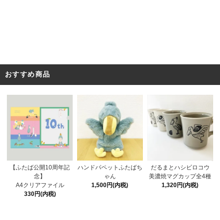
おすすめ商品
ハンドパペットふたばち
【ふたば公開10周年記
だるまとハシビロコウ
ゃん
念】
美濃焼マグカップ全4種
1,500円(内税)
A4クリアファイル
1,320円(内税)
330円(内税)