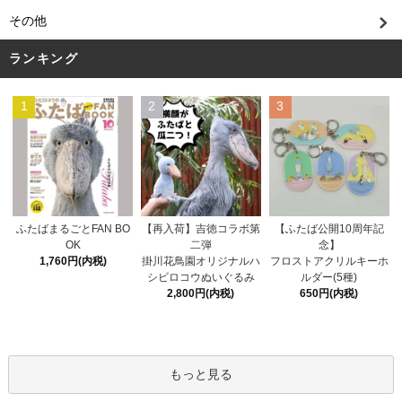
その他
ランキング
1
2
3
【再入荷】吉徳コラボ第
ふたばまるごとFAN BO
【ふたば公開10周年記
二弾
OK
念】
掛川花鳥園オリジナルハ
1,760円(内税)
フロストアクリルキーホ
シビロコウぬいぐるみ
ルダー(5種)
2,800円(内税)
650円(内税)
もっと見る