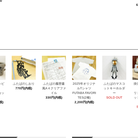
)
シビ
ふたばのしおり
ふたばの履歴書
2025年オリジナ
ふたばのマスコ
掛
770円(内税)
風A４クリアファ
ルTシャツ
ットキーホルダ
カッ
イル
FUTABA FAVORI
ー
リ
330円(内税)
TES(2種)
SOLD OUT
ッ
税)
2,200円(内税)