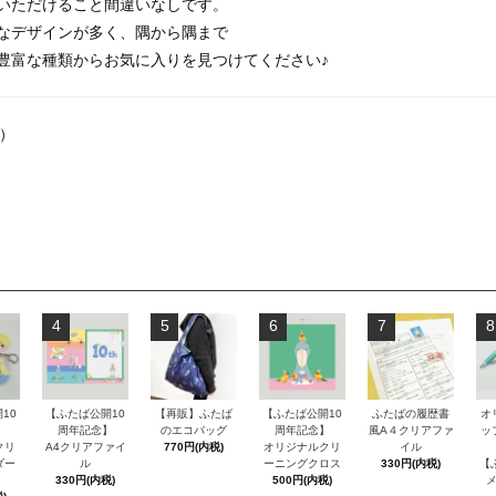
いただけること間違いなしです。
なデザインが多く、隅から隅まで
豊富な種類からお気に入りを見つけてください♪
ズ）
4
5
6
7
8
10
【ふたば公開10
【再販】ふたば
【ふたば公開10
ふたばの履歴書
オ
】
周年記念】
のエコバッグ
周年記念】
風A４クリアファ
ッ
クリ
A4クリアファイ
770円(内税)
オリジナルクリ
イル
ダー
ル
ーニングクロス
330円(内税)
【
330円(内税)
500円(内税)