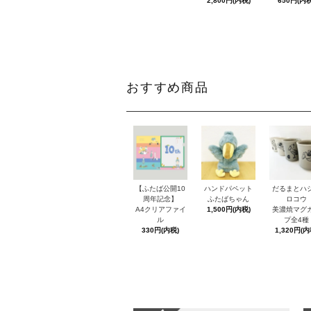
2,800円(内税)
650円(内税
おすすめ商品
【ふたば公開10
ハンドパペット
だるまとハ
周年記念】
ふたばちゃん
ロコウ
A4クリアファイ
1,500円(内税)
美濃焼マグ
ル
プ全4種
330円(内税)
1,320円(内