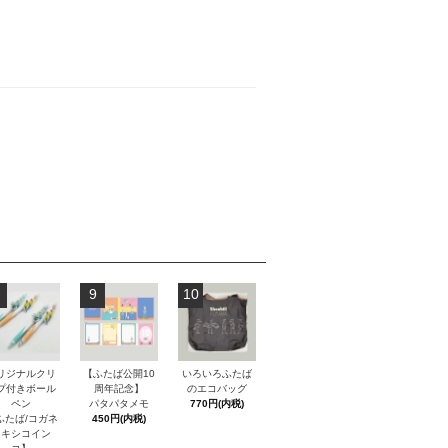
9
10
リジナルクリ
【ふたば公開10
いろいろふたば
プ付きボール
周年記念】
のエコバッグ
ペン
パタパタメモ
770円(内税)
ふたば/コガネ
450円(内税)
メキシコイン