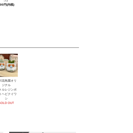
コ】
600円(内税)
川花鳥園オリ
ジナル
トルレジンポ
トヘビクイワ
シ
SOLD OUT