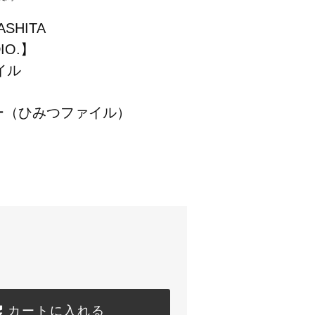
SHITA
DIO.】
イル
ー（ひみつファイル）
カートに入れる