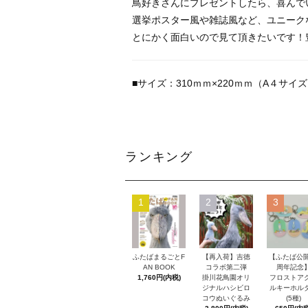
鳥好きさんにプレゼントしたら、喜んで
選挙ポスター風や雑誌風など、ユニーク
とにかく面白いので見て頂きたいです！
■サイズ：310ｍｍ×220ｍｍ（A４サイ
ランキング
1
2
3
ふたばまるごとF
【再入荷】吉徳
【ふたば公開
AN BOOK
コラボ第二弾
周年記念
1,760円(内税)
掛川花鳥園オリ
フロストア
ジナルハシビロ
ルキーホル
コウぬいぐるみ
(5種)