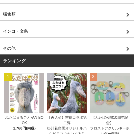
猛禽類
インコ・文鳥
その他
ランキング
1
2
3
【再入荷】吉徳コラボ第
ふたばまるごとFAN BO
【ふたば公開10周年記
二弾
OK
念】
掛川花鳥園オリジナルハ
1,760円(内税)
フロストアクリルキーホ
シビロコウぬいぐるみ
ルダー(5種)