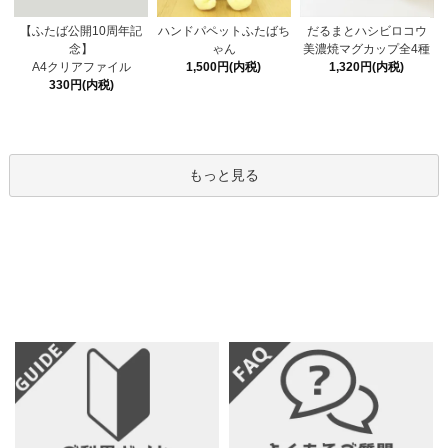
ハンドパペットふたばち
【ふたば公開10周年記
だるまとハシビロコウ
ゃん
念】
美濃焼マグカップ全4種
1,500円(内税)
A4クリアファイル
1,320円(内税)
330円(内税)
もっと見る