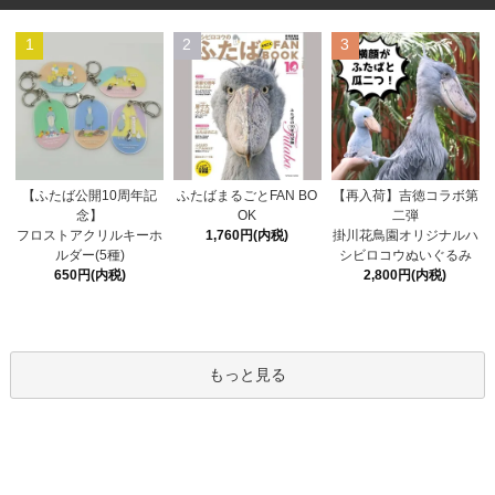
1
2
3
ふたばまるごとFAN BO
【ふたば公開10周年記
【再入荷】吉徳コラボ第
OK
念】
二弾
1,760円(内税)
フロストアクリルキーホ
掛川花鳥園オリジナルハ
ルダー(5種)
シビロコウぬいぐるみ
650円(内税)
2,800円(内税)
もっと見る