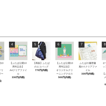
4
5
6
7
8
10
【ふたば公開10
【再販】ふたば
【ふたば公開10
ふたばの履歴書
オ
】
周年記念】
のエコバッグ
周年記念】
風A４クリアファ
ッ
クリ
A4クリアファイ
770円(内税)
オリジナルクリ
イル
ダー
ル
ーニングクロス
330円(内税)
【
330円(内税)
500円(内税)
)