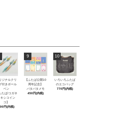
9
10
リジナルクリ
【ふたば公開10
いろいろふたば
プ付きボール
周年記念】
のエコバッグ
ペン
パタパタメモ
770円(内税)
ふたば/コガネ
450円(内税)
メキシコイン
コ】
600円(内税)