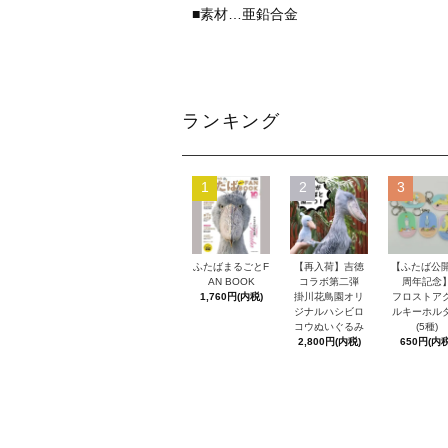
■素材…亜鉛合金
ランキング
1
2
3
ふたばまるごとF
【再入荷】吉徳
【ふたば公開
AN BOOK
コラボ第二弾
周年記念
1,760円(内税)
掛川花鳥園オリ
フロストア
ジナルハシビロ
ルキーホル
コウぬいぐるみ
(5種)
2,800円(内税)
650円(内税