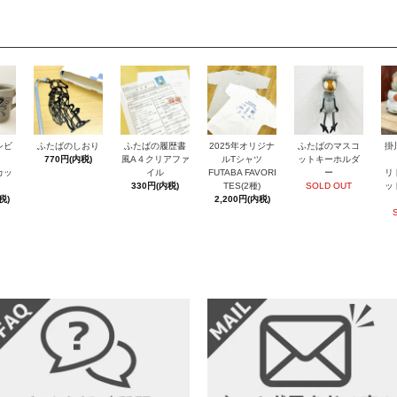
シビ
ふたばのしおり
ふたばの履歴書
2025年オリジナ
ふたばのマスコ
掛
770円(内税)
風A４クリアファ
ルTシャツ
ットキーホルダ
カッ
イル
FUTABA FAVORI
ー
リ
330円(内税)
TES(2種)
SOLD OUT
ッ
税)
2,200円(内税)