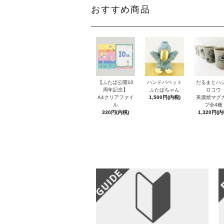
おすすめ商品
【ふたば公開10
ハンドパペット
だるまとハ
周年記念】
ふたばちゃん
ロコウ
A4クリアファイ
1,500円(内税)
美濃焼マグ
ル
プ全4種
330円(内税)
1,320円(内