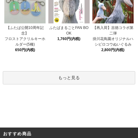
ふたばまるごとFAN BO
【ふたば公開10周年記
【再入荷】吉徳コラボ第
OK
念】
二弾
1,760円(内税)
フロストアクリルキーホ
掛川花鳥園オリジナルハ
ルダー(5種)
シビロコウぬいぐるみ
650円(内税)
2,800円(内税)
もっと見る
おすすめ商品