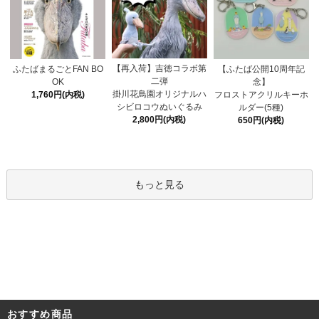
【再入荷】吉徳コラボ第
ふたばまるごとFAN BO
【ふたば公開10周年記
二弾
OK
念】
掛川花鳥園オリジナルハ
1,760円(内税)
フロストアクリルキーホ
シビロコウぬいぐるみ
ルダー(5種)
2,800円(内税)
650円(内税)
もっと見る
おすすめ商品