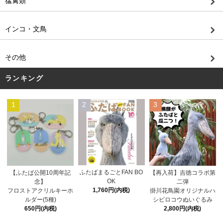
猛禽類
インコ・文鳥
その他
ランキング
1
2
3
ふたばまるごとFAN BO
【ふたば公開10周年記
【再入荷】吉徳コラボ第
OK
念】
二弾
1,760円(内税)
フロストアクリルキーホ
掛川花鳥園オリジナルハ
ルダー(5種)
シビロコウぬいぐるみ
650円(内税)
2,800円(内税)