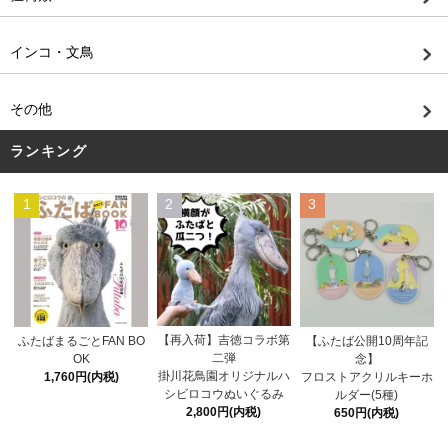
インコ・文鳥
その他
ランキング
1
2
3
【再入荷】吉徳コラボ第
ふたばまるごとFAN BO
【ふたば公開10周年記
二弾
OK
念】
掛川花鳥園オリジナルハ
1,760円(内税)
フロストアクリルキーホ
シビロコウぬいぐるみ
ルダー(5種)
2,800円(内税)
650円(内税)