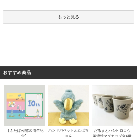
もっと見る
おすすめ商品
ハンドパペットふたばち
【ふたば公開10周年記
だるまとハシビロコウ
ゃん
念】
美濃焼マグカップ全4種